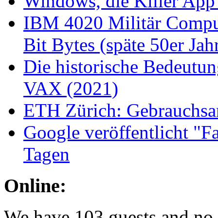
Windows, die Killer App
IBM 4020 Militär Comput
Bit Bytes (späte 50er Jah
Die historische Bedeutu
VAX (2021)
ETH Zürich: Gebrauchsan
Google veröffentlicht "Fa
Tagen
Online:
We have 103 guests and no